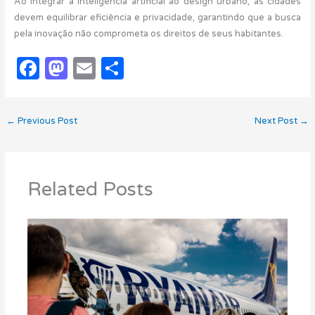
Ao integrar a inteligência artificial ao design urbano, as cidades
devem equilibrar eficiência e privacidade, garantindo que a busca
pela inovação não comprometa os direitos de seus habitantes.
F
M
E
S
a
as
m
h
c
t
ail
ar
←
Previous Post
Next Post
→
e
o
e
b
d
o
o
Related Posts
o
n
k