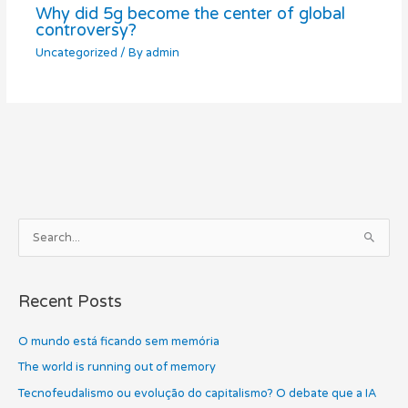
Why did 5g become the center of global
controversy?
Uncategorized
/ By
admin
A
S
r
e
c
a
h
Recent Posts
r
i
c
O mundo está ficando sem memória
v
h
e
The world is running out of memory
f
s
Tecnofeudalismo ou evolução do capitalismo? O debate que a IA
o